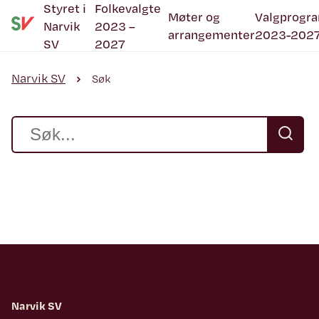
Styret i
Folkevalgte
Møter og
Valgprogr
Narvik
2023 –
arrangementer
2023-202
SV
2027
Narvik SV
Søk
Narvik SV